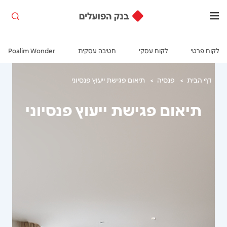
מה
יצירת
מעבר
כניסה
חיפוש
נגישות
תעריפון
קשר
הבנק
לתוכן
מעניין
סניפים
לחשבון
העמוד
אתכם?
לקוח פרטי
לקוח עסקי
חטיבה עסקית
Poalim Wonder
דף הבית
פנסיה
תיאום פגישת ייעוץ פנסיוני
תיאום פגישת ייעוץ פנסיוני