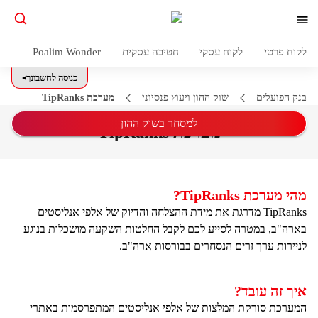
לקוח פרטי
לקוח עסקי
חטיבה עסקית
Poalim Wonder
כניסה לחשבונך
בנק הפועלים
שוק ההון ויעוץ פנסיוני
מערכת TipRanks
למסחר בשוק ההון
מערכת TipRanks
מהי מערכת TipRanks?
TipRanks מדרגת את מידת ההצלחה והדיוק של אלפי אנליסטים
בארה"ב, במטרה לסייע לכם לקבל החלטות השקעה מושכלות בנוגע
לניירות ערך זרים הנסחרים בבורסות ארה"ב.
איך זה עובד?
המערכת סורקת המלצות של אלפי אנליסטים המתפרסמות באתרי