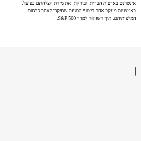
אינטרנט בארצות הברית, ובודקת את מידת הצלחתם בפועל,
באמצעות מעקב אחר ביצועי המניות שסיקרו לאחר פרסום
המלצותיהם, תוך השוואה למדד S&P 500.
1
דירוג לפי הצלחה ודיוק בפועל
הצגת ההמלצות ושיעורי הצלחה של כל אנליסט ודירוגו
ביחס לשאר האנליסטים בתחום הרלוונטי.